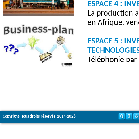
ESPACE 4 : INV
La production a
en Afrique, ven
ESPACE 5 : INV
TECHNOLOGIE
Téléphonie par 
Vous voulez vou
vous.
ESPACE 6 : INV
Vous avez un se
Entreprises ou l
Copyright- Tous droits réservés 2014-2026
Sous la forme 
rencontrer des 