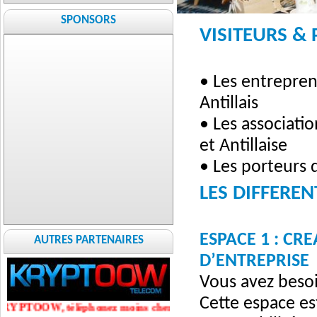
SPONSORS
VISITEURS &
• Les entrepren
Antillais
• Les associatio
et Antillaise
• Les porteurs 
• Les cabinets
LES DIFFEREN
• Les chercheur
ESPACE 1 : CR
AUTRES PARTENAIRES
- Avocats, expe
D’ENTREPRISE
Agents immobili
Vous avez besoi
Transporteurs,
Cette espace es
PTOOW, téléphonez moins cher partout dans le monde
Agences de pro