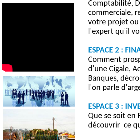
Comptabilité, Dr
commerciale, r
votre projet ou
l'expert qu'il v
ESPACE 2 : FI
Comment prospec
d'une Cigale, A
Banques, décroc
l'on parle d'arg
ESPACE 3 : IN
Que se soit en 
découvrir ce qu